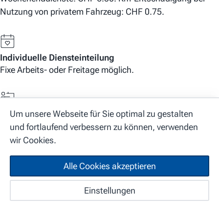
Nutzung von privatem Fahrzeug: CHF 0.75.
Individuelle Diensteinteilung
Fixe Arbeits- oder Freitage möglich.
Um unsere Webseite für Sie optimal zu gestalten
Aus- und Weiterbildung
und fortlaufend verbessern zu können, verwenden
Grosszügige Beteilung an Fort- und Weiterbildung.
wir Cookies.
Alle Cookies akzeptieren
Spitex Nord Ost Aargau (NOA) AG
Förderung Mitarbeitende
Start
Karte
Benefits
Es finden regelmässig interne Weiterbildungen und
Einstellungen
Suchabo
Fallbesprechungen statt.