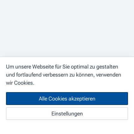
Um unsere Webseite für Sie optimal zu gestalten
und fortlaufend verbessern zu können, verwenden
wir Cookies.
Jobs
Alle Cookies akzeptieren
Spitex Region Lueg
Start
Karte
Jobs
Einstellungen
Suchabo
Fachfrau / Fachmann Gesundheit EFZ
BE · Hasle-Rüegsau · Spitex Region Lueg