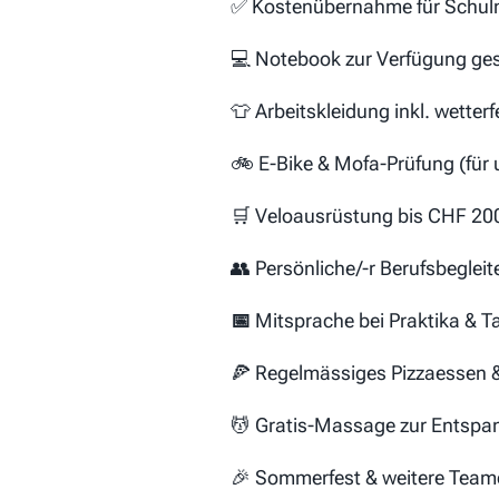
✅ Kostenübernahme für Schulm
💻 Notebook zur Verfügung gest
👕 Arbeitskleidung inkl. wetter
🚲 E-Bike & Mofa-Prüfung (für 
🛒 Veloausrüstung bis CHF 2
👥 Persönliche/-r Berufsbegleite
📅
Mitsprache bei Praktika & T
🍕 Regelmässiges Pizzaessen 
💆 Gratis-Massage zur Entsp
🎉 Sommerfest & weitere Team