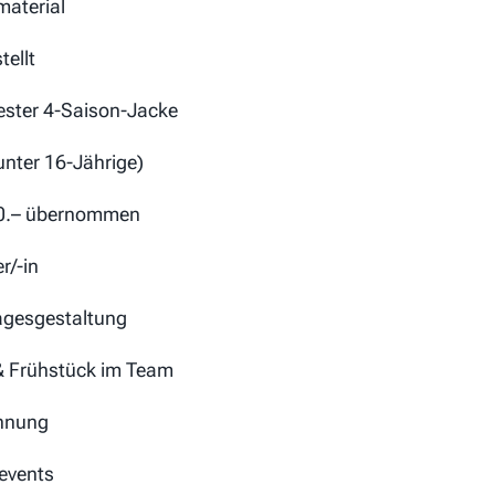
aterial
ellt
fester 4-Saison-Jacke
unter 16-Jährige)
00.– übernommen
r/-in
agesgestaltung
& Frühstück im Team
annung
events