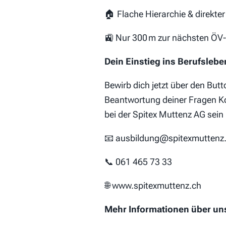
🏠 Flache Hierarchie & direkte
🚉 Nur 300 m zur nächsten ÖV-H
Dein Einstieg ins Berufslebe
Bewirb dich jetzt über den But
Beantwortung deiner Fragen Kon
bei der Spitex Muttenz AG sein
📧 ausbildung@spitexmuttenz
📞 061 465 73 33
🌐 www.spitexmuttenz.ch
Mehr Informationen über un