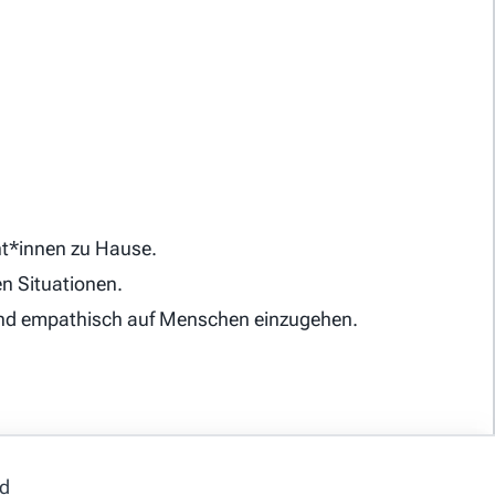
ent*innen zu Hause.
n Situationen.
n und empathisch auf Menschen einzugehen.
nd