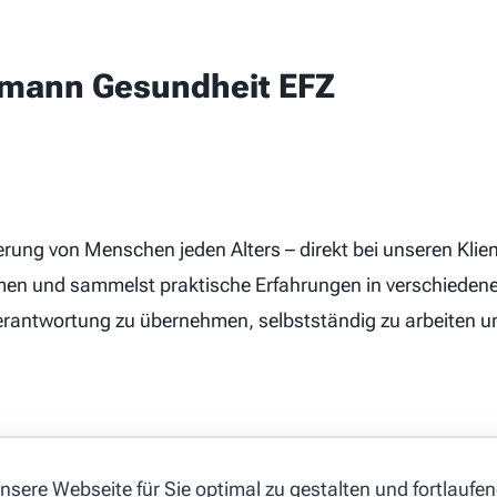
hmann Gesundheit EFZ
derung von Menschen jeden Alters – direkt bei unseren Kli
en und sammelst praktische Erfahrungen in verschiedene
, Verantwortung zu übernehmen, selbstständig zu arbeite
 Ausbildung
sere Webseite für Sie optimal zu gestalten und fortlaufe