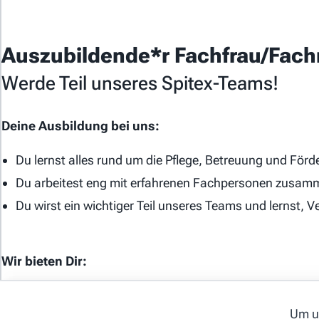
Auszubildende*r Fachfrau/Fac
Werde Teil unseres Spitex-Teams!
Deine Ausbildung bei uns:
Du lernst alles rund um die Pflege, Betreuung und För
Du arbeitest eng mit erfahrenen Fachpersonen zusamm
© 2026 webways AG
Du wirst ein wichtiger Teil unseres Teams und lernst
Wir bieten Dir:
Eine spannende, abwechslungsreiche und praxisnahe
Um un
Ein herzliches, kollegiales Team