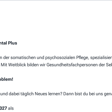
obs
Arbeitgeber-Porträts
Für Arbeitgeber
ntal Plus
n der somatischen und psychosozialen Pflege, spezialisiert
Mit Weitblick bilden wir Gesundheitsfachpersonen der Sek
Allgemeine Geschäftsbedingungen
roblem!
Datenschutzerklärung
Cookie-Einstellungen
und dabei täglich Neues lernen? Dann bist du bei uns gena
Impressum
2027
als