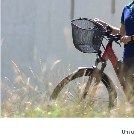
© 2026 webways AG
Um un