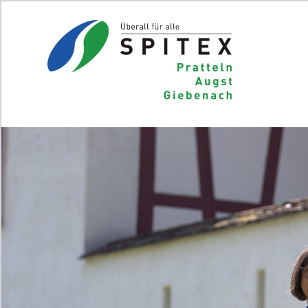
Home
J
Das Jobportal der Spitex-
Organisationen in der Schweiz.
Für Stellensuchende
Für Arbeitgeber
Partner von