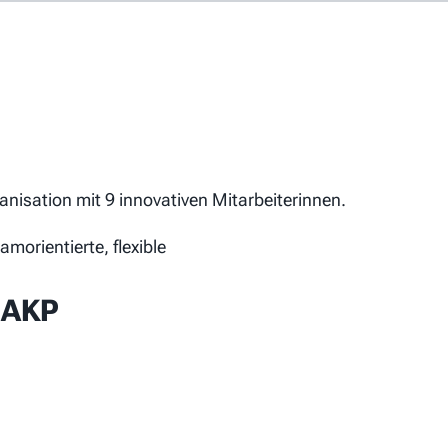
obs
Arbeitgeber-Porträts
Für Arbeitgeber
ganisation mit 9 innovativen Mitarbeiterinnen.
morientierte, flexible
Allgemeine Geschäftsbedingungen
 AKP
Datenschutzerklärung
Cookie-Einstellungen
Impressum