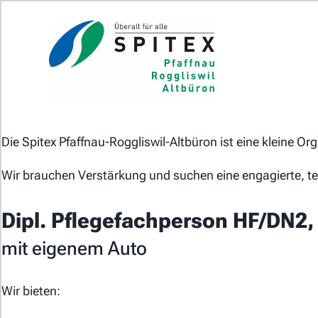
Home
J
Das Jobportal der Spitex-
Organisationen in der Schweiz.
Die Spitex Pfaffnau-Roggliswil-Altbüron ist eine kleine Or
Wir brauchen Verstärkung und suchen eine engagierte, tea
Für Stellensuchende
Dipl. Pflegefachperson HF/DN2,
Für Arbeitgeber
mit eigenem Auto
Partner von
Wir bieten: