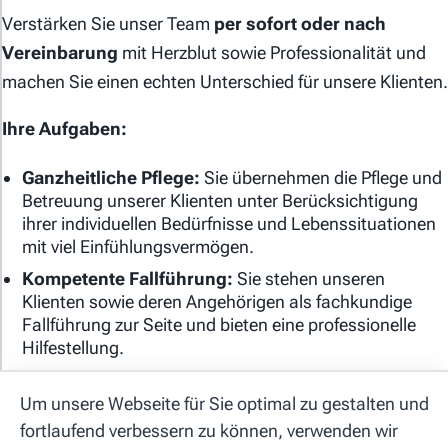
Verstärken Sie unser Team
per sofort oder nach
Vereinbarung
mit Herzblut sowie Professionalität und
machen Sie einen echten Unterschied für unsere Klienten.
Ihre Aufgaben:
Allgemeine Geschäftsbedingungen
Ganzheitliche Pflege:
Sie übernehmen die Pflege und
Betreuung unserer Klienten unter Berücksichtigung
Datenschutzerklärung
ihrer individuellen Bedürfnisse und Lebenssituationen
mit viel Einfühlungsvermögen.
Cookie-Einstellungen
Kompetente Fallführung:
Sie stehen unseren
Impressum
Klienten sowie deren Angehörigen als fachkundige
Fallführung zur Seite und bieten eine professionelle
Hilfestellung.
Hilfe
Tagesverantwortung & Qualität:
Sie setzen den
Kontakt
Pflegeprozess eigenverantwortlich um und tragen
Um unsere Webseite für Sie optimal zu gestalten und
durch Ihr Fachwissen aktiv zur Sicherung und
fortlaufend verbessern zu können, verwenden wir