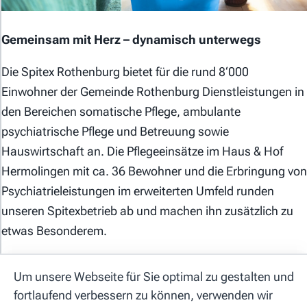
Gemeinsam mit Herz – dynamisch unterwegs
Die Spitex Rothenburg bietet für die rund 8‘000
Einwohner der Gemeinde Rothenburg Dienstleistungen in
den Bereichen somatische Pflege, ambulante
Allgemeine Geschäftsbedingungen
psychiatrische Pflege und Betreuung sowie
Datenschutzerklärung
Hauswirtschaft an. Die Pflegeeinsätze im Haus & Hof
Cookie-Einstellungen
Hermolingen mit ca. 36 Bewohner und die Erbringung von
Psychiatrieleistungen im erweiterten Umfeld runden
Impressum
unseren Spitexbetrieb ab und machen ihn zusätzlich zu
etwas Besonderem.
Hilfe
Zur Verstärkung unseres Teams suchen wir
per sofort
Kontakt
Um unsere Webseite für Sie optimal zu gestalten und
oder nach Vereinbarung
eine engagierte
fortlaufend verbessern zu können, verwenden wir