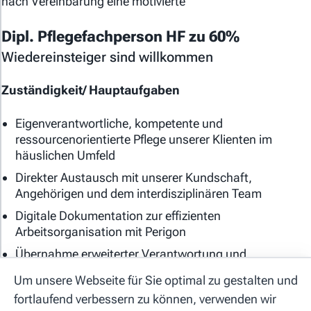
nach Vereinbarung eine motivierte
Dipl. Pflegefachperson HF zu 60%
Wiedereinsteiger sind willkommen
Zuständigkeit/ Hauptaufgaben
Allgemeine Geschäftsbedingungen
Eigenverantwortliche, kompetente und
ressourcenorientierte Pflege unserer Klienten im
Datenschutzerklärung
häuslichen Umfeld
Cookie-Einstellungen
Direkter Austausch mit unserer Kundschaft,
Angehörigen und dem interdisziplinären Team
Impressum
Digitale Dokumentation zur effizienten
Arbeitsorganisation mit Perigon
Hilfe
Übernahme erweiterter Verantwortung und
Mitgestaltung moderner Pflegeprozesse, Fallführung
Kontakt
Um unsere Webseite für Sie optimal zu gestalten und
Tagesverantwortung im Intervall
fortlaufend verbessern zu können, verwenden wir