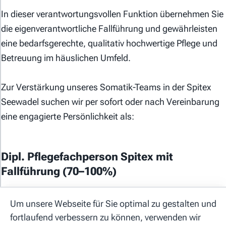
In dieser verantwortungsvollen Funktion übernehmen Sie
die eigenverantwortliche Fallführung und gewährleisten
eine bedarfsgerechte, qualitativ hochwertige Pflege und
Betreuung im häuslichen Umfeld.
Allgemeine Geschäftsbedingungen
Zur Verstärkung unseres Somatik-Teams in der Spitex
Seewadel suchen wir per sofort oder nach Vereinbarung
Datenschutzerklärung
eine engagierte Persönlichkeit als:
Cookie-Einstellungen
Impressum
Dipl. Pflegefachperson Spitex mit
Fallführung (70–100%)
Hilfe
Deine Kernaufgaben
Kontakt
Um unsere Webseite für Sie optimal zu gestalten und
fortlaufend verbessern zu können, verwenden wir
Verantwortung für die Fallführung inklusive