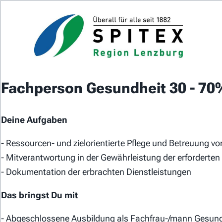
Home
J
Das Jobportal der Spitex-
Organisationen in der Schweiz.
Fachperson Gesundheit 30 - 70
Deine Aufgaben
Für Stellensuchende
- Ressourcen- und zielorientierte Pflege und Betreuung v
- Mitverantwortung in der Gewährleistung der erforderten 
Für Arbeitgeber
- Dokumentation der erbrachten Dienstleistungen
Partner von
Das bringst Du mit
- Abgeschlossene Ausbildung als Fachfrau-/mann Gesund