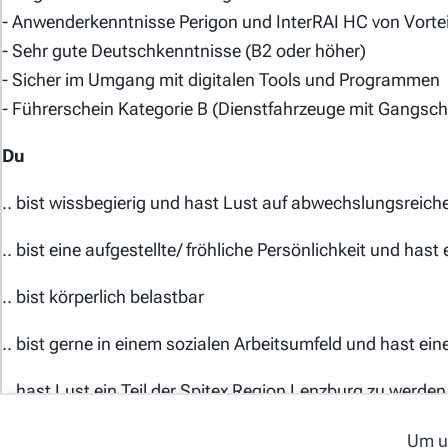
- Anwenderkenntnisse Perigon und InterRAI HC von Vortei
- Sehr gute Deutschkenntnisse (B2 oder höher)
- Sicher im Umgang mit digitalen Tools und Programmen
- Führerschein Kategorie B (Dienstfahrzeuge mit Gangsch
Du
.. bist wissbegierig und hast Lust auf abwechslungsreich
.. bist eine aufgestellte/ fröhliche Persönlichkeit und has
© 2026 webways AG
.. bist körperlich belastbar
.. bist gerne in einem sozialen Arbeitsumfeld und hast 
.. hast Lust ein Teil der Spitex Region Lenzburg zu werden
Um un