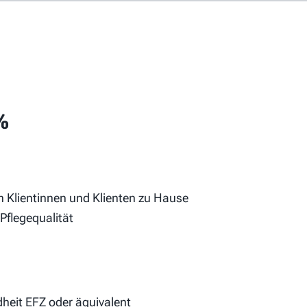
obs
Arbeitgeber-Porträts
Für Arbeitgeber
%
Allgemeine Geschäftsbedingungen
on Klientinnen und Klienten zu Hause
Pflegequalität
Datenschutzerklärung
Cookie-Einstellungen
Impressum
heit EFZ oder äquivalent