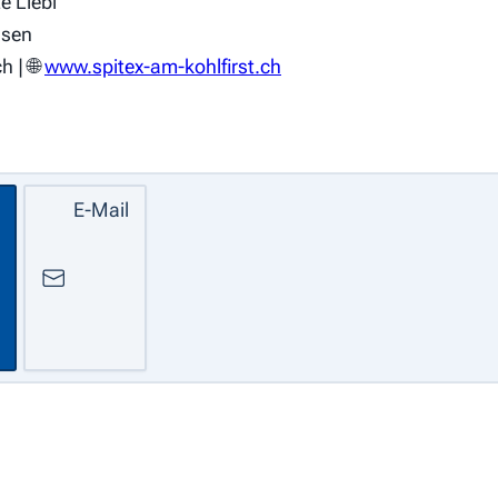
e Liebl
hsen
h | 🌐
www.spitex-am-kohlfirst.ch
E-Mail