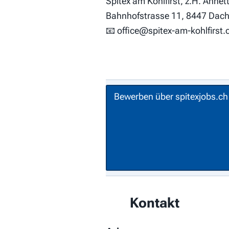
Spitex am Kohlfirst, z.H. Annett
Bahnhofstrasse 11, 8447 Dac
📧 office@spitex-am-kohlfirst.c
Bewerben über spitexjobs.ch
Kontakt