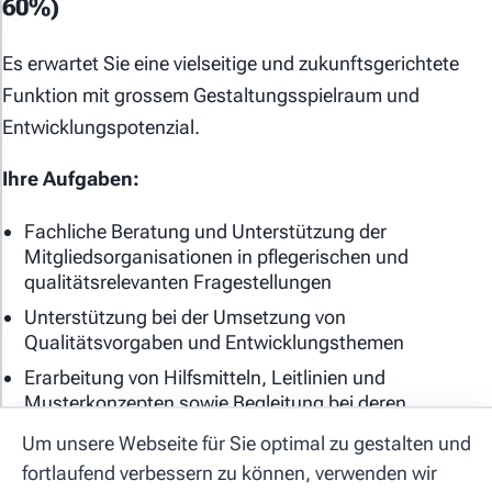
60%)
Es erwartet Sie eine vielseitige und zukunftsgerichtete
Funktion mit grossem Gestaltungsspielraum und
Entwicklungspotenzial.
Ihre Aufgaben:
Allgemeine Geschäftsbedingungen
Datenschutzerklärung
Fachliche Beratung und Unterstützung der
Mitgliedsorganisationen in pflegerischen und
Cookie-Einstellungen
qualitätsrelevanten Fragestellungen
Impressum
Unterstützung bei der Umsetzung von
Qualitätsvorgaben und Entwicklungsthemen
Erarbeitung von Hilfsmitteln, Leitlinien und
Hilfe
Musterkonzepten sowie Begleitung bei deren
Umsetzung in der Praxis
Kontakt
Um unsere Webseite für Sie optimal zu gestalten und
Initiierung und Leitung von Projekten, Bearbeitung und
fortlaufend verbessern zu können, verwenden wir
Koordination gemeinsamer Entwicklungsthemen