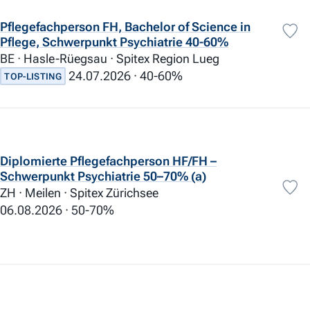
Pflegefachperson FH, Bachelor of Science in
Pflege, Schwerpunkt Psychiatrie 40-60%
BE · Hasle-Rüegsau · Spitex Region Lueg
0%
100%
24.07.2026
40-60%
TOP-LISTING
0
10
20
30
40
50
60
70
80
90
100
Diplomierte Pflegefachperson HF/FH –
Schwerpunkt Psychiatrie 50–70% (a)
ZH · Meilen · Spitex Zürichsee
Mitarbeit
06.08.2026
50-70%
Fachverantwortung
Führungsposition
Praktikum
Lehrstelle