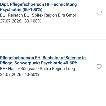
Parkplätze
95
Dipl. Pflegefachperson HF Fachrichtung
Firmen-Auto Privatnutzung
13
Psychiatrie (80-100%)
Entschädigung Arbeitsweg
23
BL · Reinach BL · Spitex Region Birs GmbH
Kantine
20
27.07.2026
80-100%
Vergünstigung Verpflegung
21
Gratis Getränke
114
Gratis Snacks
85
Mobiltelefon
45
Hunde erlaubt
4
Relax Bereiche
64
Pflegefachperson FH, Bachelor of Science in
Gesundheits-Massnahmen
48
Pflege, Schwerpunkt Psychiatrie 40-60%
Sport / Fitness
35
BE · Hasle-Rüegsau · Spitex Region Lueg
Mitgestaltung
91
24.07.2026
40-60%
Barrierefreie Einrichtung
15
Diverses
Geschenke
101
Events für Mitarbeitende
143