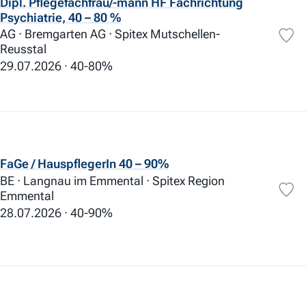
Vorsorge Plus
Dipl. Pflegefachfrau/-mann HF Fachrichtung
93
Psychiatrie, 40 – 80 %
Sozialversicherungen Plus
41
AG · Bremgarten AG · Spitex Mutschellen-
Aus- und Weiterbildung
124
Reusstal
Förderung Mitarbeitende
115
29.07.2026
40-80%
Zulagen / Spesen
102
Kindertagesstätte im Haus
3
Elternurlaub Plus
66
Sabbatical
32
Familie und Freizeit
FaGe / HauspflegerIn 40 – 90%
Kinderzulagen Plus
39
BE · Langnau im Emmental · Spitex Region
Beteiligung Kinderbetreuung
7
Emmental
Home-Office
21
28.07.2026
40-90%
Unbezahlte Ferien
102
Arbeitsort / Arbeitsplatz
ÖV-Anbindung
74
Beteiligung ÖV-Abonnemente
15