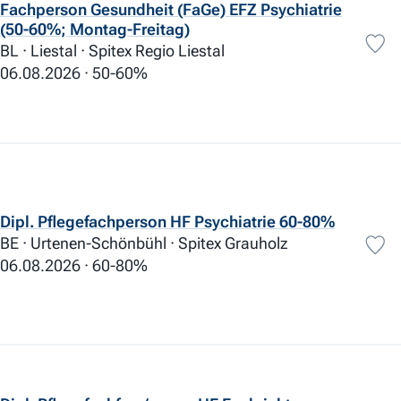
Fachperson Gesundheit (FaGe) EFZ Psychiatrie
(50-60%; Montag-Freitag)
BL · Liestal · Spitex Regio Liestal
Befristete Anstellung
06.08.2026
50-60%
Festanstellung
Freiwilligenarbeit/Ehrenamt
Mandatsverhältnis
Dipl. Pflegefachperson HF Psychiatrie 60-80%
Anstellung
BE · Urtenen-Schönbühl · Spitex Grauholz
06.08.2026
60-80%
Reduzierte Arbeitszeiten
0
Flexible Arbeitszeiten
89
Individuelle Diensteinteilung
53
Bezahlte Pausen
109
Ferien Plus
116
Lohn und Boni
25